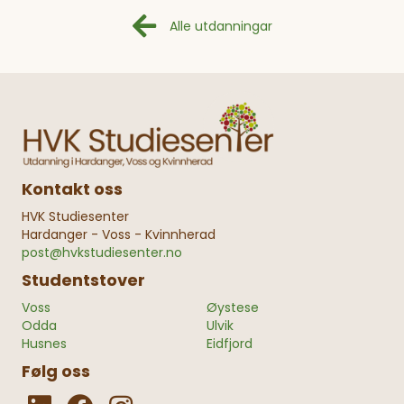
Alle utdanningar
Kontakt oss
HVK Studiesenter
Hardanger - Voss - Kvinnherad
post@hvkstudiesenter.no
Studentstover
Voss
Øystese
Odda
Ulvik
Husnes
Eidfjord
Følg oss