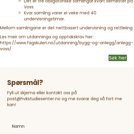
Det er tre obligatoriske samlingar kvart semester på
Voss.
Kvar samling varer ei veke med 40
undervisningstimar.
Mellom samlingane er det nettbasert undervisning og rettleiing.
Les meir om utdanninga og opptakskrav her:
https://www.fagskulen.no/utdanning/bygg-og-anlegg/anlegg-
voss/
Søk her
Spørsmål?
Fyll ut skjema eller kontakt oss på
post@hvkstudiesenter.no og me svarar deg så fort me
kan!
M
Namn
e
l