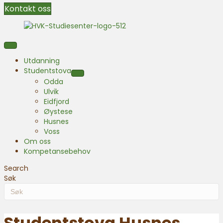
Kontakt oss
Utdanning
Studentstova
Odda
Ulvik
Eidfjord
Øystese
Husnes
Voss
Om oss
Kompetansebehov
Search
Søk
Studentstova Husnes