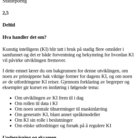
Studiepoeng
2,5
Deltid
Hva handler det om?
Kunstig intelligens (KI) blir tatt i bruk på stadig flere områder i
samfunnet og det er både forventning og bekymring for hvordan KI
vil påvirke utviklingen fremover.
I dette emnet lærer du om bakgrunnen for denne utviklingen, om
noen av prinsippene bak viktige former for dagens KI, og om noen
av de utfordringene KI reiser. Gjennom forklaring av begreper og
eksempler gir kurset en innføring i følgende tema:
Om utviklingen av KI frem til i dag
Om rollen til data i KI
Om noen sentrale tilnærminger til maskinlæring
Om generativ KI, blant annet språkmodeller
Om KI sin rolle i beslutninger
Om etiske utfordringer og forsøk på å regulere KI
Undervisning og eksamen