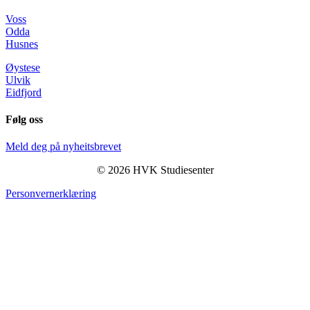
Voss
Odda
Husnes
Øystese
Ulvik
Eidfjord
Følg oss
Meld deg på nyheitsbrevet
© 2026 HVK Studiesenter
Personvernerklæring