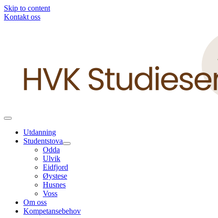
Skip to content
Kontakt oss
Utdanning
Studentstova
Odda
Ulvik
Eidfjord
Øystese
Husnes
Voss
Om oss
Kompetansebehov