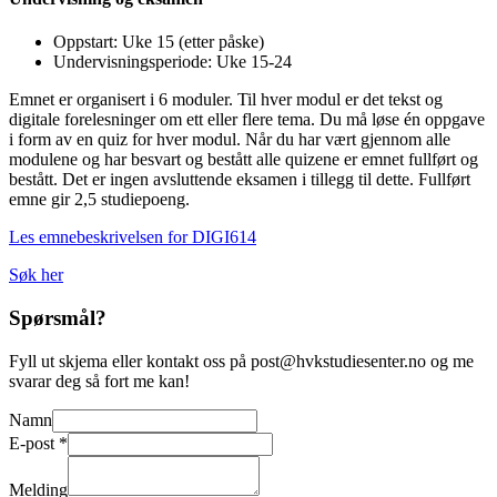
Oppstart: Uke 15 (etter påske)
Undervisningsperiode: Uke 15-24
Emnet er organisert i 6 moduler. Til hver modul er det tekst og
digitale forelesninger om ett eller flere tema. Du må løse én oppgave
i form av en quiz for hver modul. Når du har vært gjennom alle
modulene og har besvart og bestått alle quizene er emnet fullført og
bestått. Det er ingen avsluttende eksamen i tillegg til dette. Fullført
emne gir 2,5 studiepoeng.
Les emnebeskrivelsen for DIGI614
Søk her
Spørsmål?
Fyll ut skjema eller kontakt oss på post@hvkstudiesenter.no og me
svarar deg så fort me kan!
Namn
E-post
*
Namn
Melding
Melding