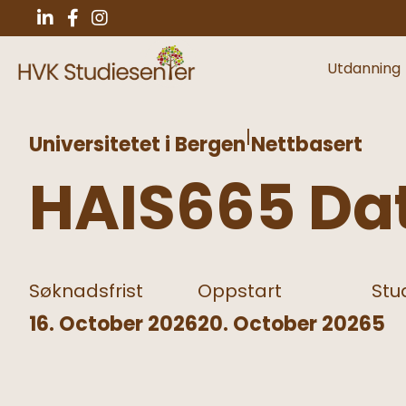
Utdanning
|
Universitetet i Bergen
Nettbasert
HAIS665 Da
Søknadsfrist
Oppstart
Stu
16. October 2026
20. October 2026
5