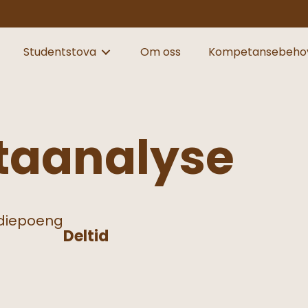
Studentstova
Om oss
Kompetansebeho
taanalyse
diepoeng
Deltid