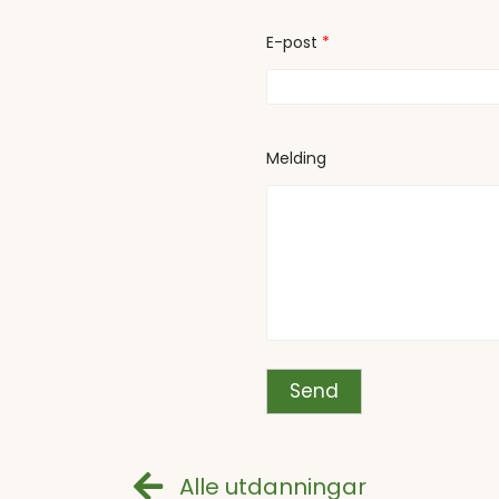
E
-
p
E-post
*
o
s
t
Melding
Send
Alle utdanningar