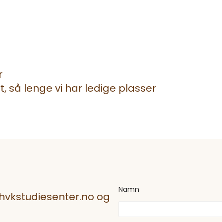
r
 så lenge vi har ledige plasser
N
Namn
a
@hvkstudiesenter.no og
m
n
*