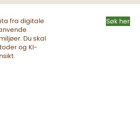
ta fra digitale
Søk her
, anvende
iljøer. Du skal
toder og KI-
sikt.