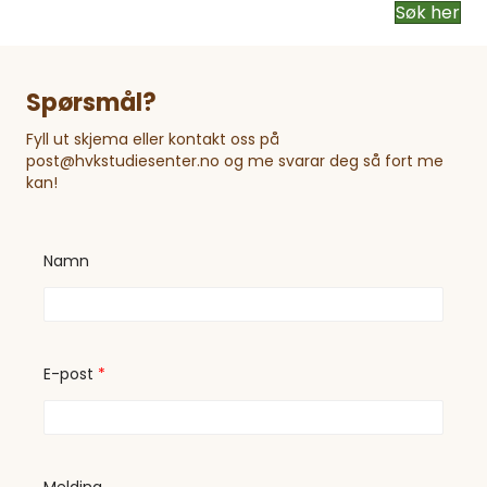
Søk her
Spørsmål?
Fyll ut skjema eller kontakt oss på
post@hvkstudiesenter.no og me svarar deg så fort me
kan!
Namn
E-post
*
*
Melding