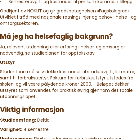
· Semesteravgift og kostnader til pensum kommer i tillegg
Godkjent av NOKUT og gir gradsbetegnelsen «Fagskolegrad».
Utviklet i tråd med nasjonale retningslinjer og behov i helse- og
omsorgssektoren.
Må jeg ha helsefaglig bakgrunn?
Ja, relevant utdanning eller erfaring i helse- og omsorg er
nødvendig, se studieplanen for opptakskrav.
Utstyr
Studentene må selv dekke kostnader til studieavgift, litteratur,
samt til forbruksutstyr. Faktura for forbruksutstyr utstedes fra
skolen, og vil være pålydende kroner 2000,-. Beløpet dekker
utstyret som anvendes for praktisk øving gjennom det totale
utdanningsløpet.
Viktig informasjon
Studieomfang:
Deltid
Varighet:
4 semestre
Undervisning:
Digital undervisning og fysiske samlinger