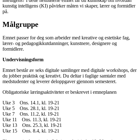
intelligens? I dette nettbaserte emnet får du kunnskap om hvordan
kunstig intelligens (KI) påvirker måten vi skaper, lærer og formidler
på.
Målgruppe
Emnet passer for deg som arbeider med kreative og estetiske fag,
lærer- og pedagogikkutdanninger, kunstnere, designere og
formidlere.
Undervisningsform
Emnet består av seks digitale samlinger med digitale workshops, der
du jobber praktisk og kreativt. Du deltar i faglige samtaler med
medstudenter og leverer deloppgaver gjennom semesteret.
Obligatoriske læringsaktiviteter er beskrevet i emneplanen
Uke 3 Ons. 14.1, kl. 19-21
Uke 5 Ons. 28.1, kl. 19-21
Uke 7 Ons. 11.2, kl. 19-21
Uke 11 Ons. 11.3, kl. 19-21
Uke 13 Ons. 25.3, kl. 19-21
Uke 15 Ons. 8.4, kl. 19-21