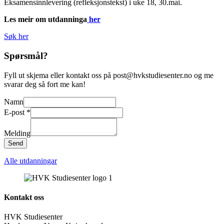
Eksamensinnlevering (refleksjonstekst) i uke 18, 30.mai.
Les meir om utdanninga
her
Søk her
Spørsmål?
Fyll ut skjema eller kontakt oss på post@hvkstudiesenter.no og me
svarar deg så fort me kan!
Namn
Melding
E-post
*
Namn
E-
Melding
post
Send
Alle utdanningar
Kontakt oss
HVK Studiesenter