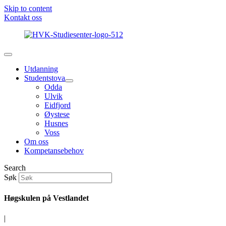
Skip to content
Kontakt oss
Utdanning
Studentstova
Odda
Ulvik
Eidfjord
Øystese
Husnes
Voss
Om oss
Kompetansebehov
Search
Søk
Høgskulen på Vestlandet
|