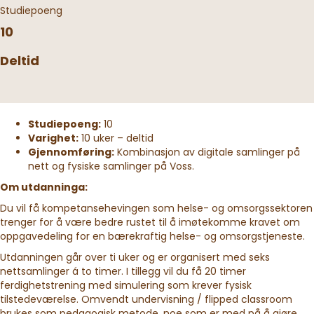
Studiepoeng
10
Deltid
Studiepoeng:
10
Varighet:
10 uker – deltid
Gjennomføring:
Kombinasjon av digitale samlinger på
nett og fysiske samlinger på Voss.
Om utdanninga:
Du vil få kompetansehevingen som helse- og omsorgssektoren
trenger for å være bedre rustet til å imøtekomme kravet om
oppgavedeling for en bærekraftig helse- og omsorgstjeneste.
Utdanningen går over ti uker og er organisert med seks
nettsamlinger á to timer. I tillegg vil du få 20 timer
ferdighetstrening med simulering som krever fysisk
tilstedeværelse. Omvendt undervisning / flipped classroom
brukes som pedagogisk metode, noe som er med på å gjøre