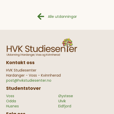
Alle utdanningar
Kontakt oss
HVK Studiesenter
Hardanger - Voss - Kvinnherad
post@hvkstudiesenter.no
Studentstover
Voss
Øystese
Odda
Ulvik
Husnes
Eidfjord
Følg oss