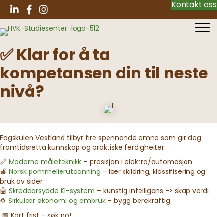
Kontakt oss
✅ Klar for å ta
kompetansen din til neste
nivå?
Fagskulen Vestland tilbyr fire spennande emne som gir deg
framtidsretta kunnskap og praktiske ferdigheiter:
📏
Moderne måleteknikk
– presisjon i elektro/automasjon
🍎
Norsk pommelierutdanning
– lær skildring, klassifisering og
bruk av sider
🤖
Skreddarsydde KI-system
– kunstig intelligens -> skap verdi
♻️
Sirkulær økonomi og ombruk
– bygg berekraftig
📅 Kort frist – søk no!