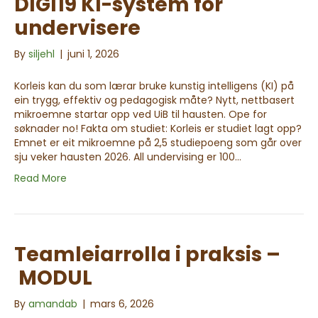
DIGI19 KI-system for
undervisere
By
siljehl
|
juni 1, 2026
Korleis kan du som lærar bruke kunstig intelligens (KI) på
ein trygg, effektiv og pedagogisk måte? Nytt, nettbasert
mikroemne startar opp ved UiB til hausten. Ope for
søknader no! Fakta om studiet: Korleis er studiet lagt opp?
Emnet er eit mikroemne på 2,5 studiepoeng som går over
sju veker hausten 2026. All undervising er 100…
Read More
Teamleiarrolla i praksis –
MODUL
By
amandab
|
mars 6, 2026