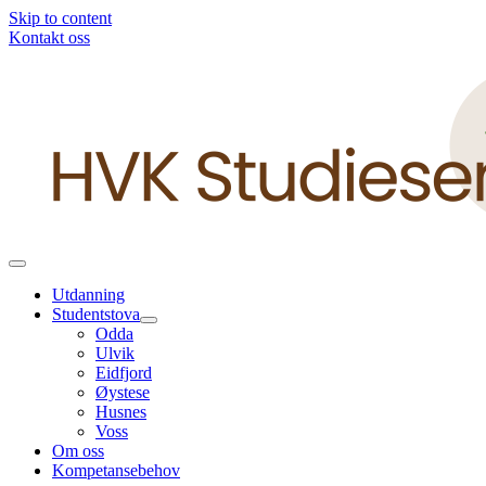
Skip to content
Kontakt oss
Utdanning
Studentstova
Odda
Ulvik
Eidfjord
Øystese
Husnes
Voss
Om oss
Kompetansebehov