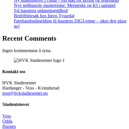
Ny studentstove i Odda – ein stad for læring og fellesskap
Nye nettbaserte masteremne: Menneske og KI i samspel
Sjå haustens utdanningstilbod
Bedriftsbesøk hos Ineos Tyssedal
Førehandspåmelding til haustens DIGI-emne – sikre deg plass
no!
Recent Comments
Ingen kommentarar å syna.
Kontakt oss
HVK Studiesenter
Hardanger - Voss - Kvinnherad
post@hvkstudiesenter.no
Studentstover
Voss
Odda
Husnes