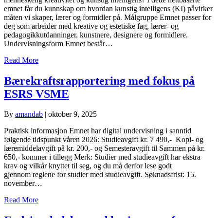
emnet får du kunnskap om hvordan kunstig intelligens (KI) påvirker
måten vi skaper, lærer og formidler på. Målgruppe Emnet passer for
deg som arbeider med kreative og estetiske fag, lærer- og
pedagogikkutdanninger, kunstnere, designere og formidlere.
Undervisningsform Emnet består…
Read More
Bærekraftsrapportering med fokus på
ESRS VSME
By
amandab
|
oktober 9, 2025
Praktisk informasjon Emnet har digital undervisning i sanntid
følgende tidspunkt våren 2026: Studieavgift kr. 7 490,- Kopi- og
læremiddelavgift på kr. 200,- og Semesteravgift til Sammen på kr.
650,- kommer i tillegg Merk: Studier med studieavgift har ekstra
krav og vilkår knyttet til seg, og du må derfor lese godt
gjennom reglene for studier med studieavgift. Søknadsfrist: 15.
november…
Read More