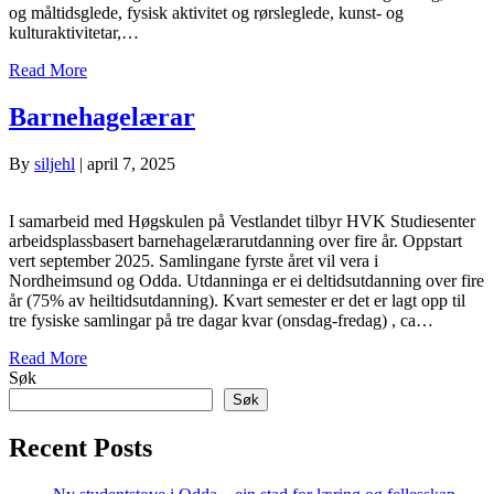
og måltidsglede, fysisk aktivitet og rørsleglede, kunst- og
kulturaktivitetar,…
Read More
Barnehagelærar
By
siljehl
|
april 7, 2025
I samarbeid med Høgskulen på Vestlandet tilbyr HVK Studiesenter
arbeidsplassbasert barnehagelærarutdanning over fire år. Oppstart
vert september 2025. Samlingane fyrste året vil vera i
Nordheimsund og Odda. Utdanninga er ei deltidsutdanning over fire
år (75% av heiltidsutdanning). Kvart semester er det er lagt opp til
tre fysiske samlingar på tre dagar kvar (onsdag-fredag) , ca…
Read More
Søk
Søk
Recent Posts