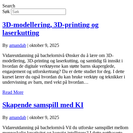
Search
Søk
3D-modellering, 3D-printing og
laserkutting
By
amandab
|
oktober 9, 2025
Vidareutdanning på bachelornivå Ønsker du å lære om 3D-
modellering, 3D-printing og laserkutting, og samtidig få innsikt i
hvordan de digitale verktøyene kan støtte barns skaperglede,
engasjement og utforskertrang? Da er dette studiet for deg. I dette
kurset lærer du også hvordan du kan bruke verktøy og teknikker i
undervisning av barn, med vekt på hvordan…
Read More
Skapende samspill med KI
By
amandab
|
oktober 9, 2025
Vidareutdanning på bachelornivå Vil du utforske samspillet mellom
menneskelig kreativitet og kunstig intelligens? I dette nettbaserte