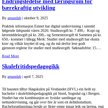
Endringsledelse med læringsrom for
bærekraftig utvikling
By
amandab
|
oktober 9, 2025
Praktisk informasjon Emnet har digital undervisning i sanntid
følgende tidspunkt våren 2026: Studieavgift kr. 7 490,- Kopi og
læremiddelavgift på kr. 200,- og Semesteravgift til Sammen på kr.
650,- kommer i tillegg Merk: Studier med studieavgift har ekstra
krav og vilkår knyttet til seg, og du må derfor lese godt
gjennom reglene for studier med studieavgift. Søknadsfrist: 15.…
Read More
Skulefritids­­pedagogikk
By
amandab
|
april 7, 2025
Til hausten tilbyr Høgskulen på Vestlandet (HVL) ein heilt ny
bachelor i skulefritidspedagogikk på Stord, Sogndal og i Bergen.
Studiet har ein kombinasjon av fysiske samlingar og
nettundervisning, og går over fire år som eit deltidsstudium.
Bachelorutdanninga består av fleire emne innan leik og læring, mat